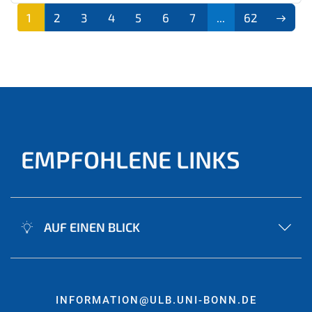
1
2
3
4
5
6
7
...
62
(aktu
ell)
EMPFOHLENE LINKS
AUF EINEN BLICK
INFORMATION@ULB.UNI-BONN.DE