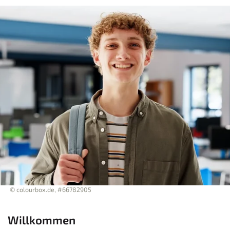
© colourbox.de, #66782905
Willkommen