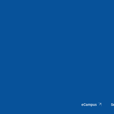
eCampus
S