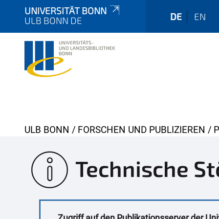
UNIVERSITÄT BONN
DE
EN
ULB BONN DE
Y
ULB BONN
FORSCHEN UND PUBLIZIEREN
o
u
Technische St
a
r
e
h
Zugriff auf den Publikationsserver der Uni