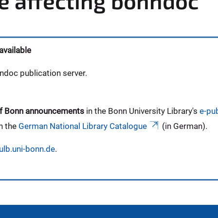
ue affecting bonndoc
available
ndoc publication server.
y of Bonn announcements
in the Bonn University Library's
e-pub
n the
German National Library Catalogue
(in German).
lb.uni-bonn.de
.