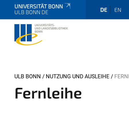
UNIVERSITÄT BONN
DE
EN
ULB BONN DE
Y
ULB BONN
NUTZUNG UND AUSLEIHE
FERN
o
Fernleihe
u
a
r
e
h